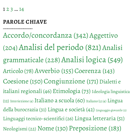
1
2
3
…
14
PAROLE CHIAVE
_____________
Accordo/concordanza
(342)
Aggettivo
Analisi del periodo
(821)
Analisi
(204)
Analisi logica
(549)
grammaticale
(228)
Avverbio
(155)
Coerenza
(143)
Articolo
(78)
Congiunzione
(171)
Coesione
(150)
Dialetti e
Etimologia
(73)
italiani regionali
(46)
Ideologia linguistica
Italiano a scuola
(60)
Lingua
(12)
Interiezione
(4)
Italiano L2
(4)
Lingua e società
(42)
della burocrazia
(31)
Linguaggio giovanile
(2)
Lingua letteraria
(51)
Linguaggi tecnico-scientifici
(26)
Preposizione
(183)
Nome
(130)
Neologismi
(22)