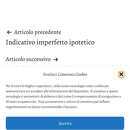
Navigazione
Articolo precedente
Indicativo imperfetto ipotetico
articoli
Articolo successivo
Varietà o correttezza?
Gestisci Consenso Cookie
Per fornire le migliori esperienze, utilizziamo tecnologie come i cookie per
memorizzare e/o accedere alle informazioni del dispositivo. Il consenso a queste
tecnologie ci permetterà di elaborare dati come il comportamento di navigazione o
ID unici su questo sito. Non acconsentire o ritirare il consenso può influire
negativamente su alcune caratteristiche e funzioni.
Accetta
Privacy