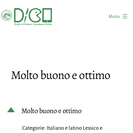
Salta
al
Menu
contenuto
DICO
-
Dubbi
sull'Italiano
Consulenza
Molto buono e ottimo
Online
D
Molto buono e ottimo
Categorie: Italiano e latino Lessico e