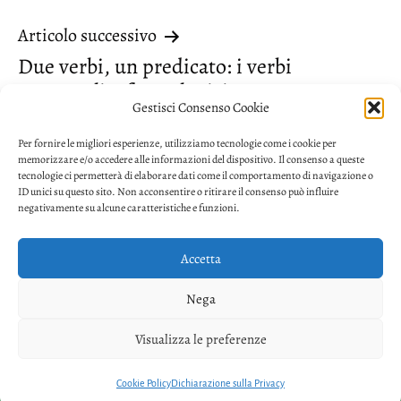
Articolo successivo
Due verbi, un predicato: i verbi
aspettuali o fraseologici
Gestisci Consenso Cookie
Per fornire le migliori esperienze, utilizziamo tecnologie come i cookie per
memorizzare e/o accedere alle informazioni del dispositivo. Il consenso a queste
tecnologie ci permetterà di elaborare dati come il comportamento di navigazione o
ID unici su questo sito. Non acconsentire o ritirare il consenso può influire
negativamente su alcune caratteristiche e funzioni.
Accetta
Privacy
Nega
Facebook
Twitter
Youtube
Visualizza le preferenze
Copyright © 2026. Powered by
CIAM
Cookie Policy
Dichiarazione sulla Privacy