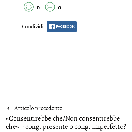
0
0
Condividi
FACEBOOK
Navigazione
Articolo precedente
«Consentirebbe che/Non consentirebbe
articoli
che» + cong. presente o cong. imperfetto?