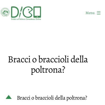
Salta
al
Menu
contenuto
DICO
-
Dubbi
sull'Italiano
Consulenza
Bracci o braccioli della
Online
poltrona?
D
Bracci o braccioli della poltrona?