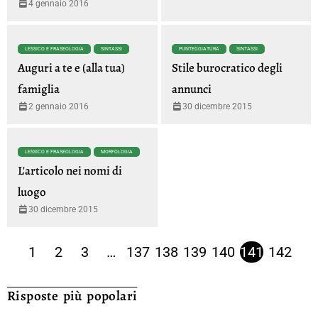
4 gennaio 2016
LESSICO E FRASEOLOGIA
SINTASSI
PUNTEGGIATURA
SINTASSI
Auguri a te e (alla tua)
Stile burocratico degli
famiglia
annunci
2 gennaio 2016
30 dicembre 2015
LESSICO E FRASEOLOGIA
MORFOLOGIA
L'articolo nei nomi di
luogo
30 dicembre 2015
1
2
3
…
137
138
139
140
141
142
Risposte più popolari