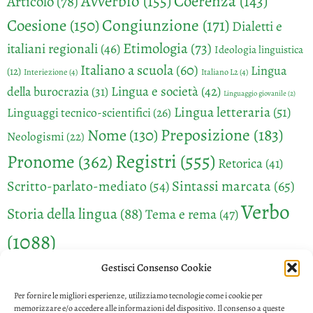
Avverbio
(155)
Coerenza
(143)
Articolo
(78)
Congiunzione
(171)
Coesione
(150)
Dialetti e
Etimologia
(73)
italiani regionali
(46)
Ideologia linguistica
Italiano a scuola
(60)
Lingua
(12)
Interiezione
(4)
Italiano L2
(4)
Lingua e società
(42)
della burocrazia
(31)
Linguaggio giovanile
(2)
Lingua letteraria
(51)
Linguaggi tecnico-scientifici
(26)
Preposizione
(183)
Nome
(130)
Neologismi
(22)
Registri
(555)
Pronome
(362)
Retorica
(41)
Sintassi marcata
(65)
Scritto-parlato-mediato
(54)
Verbo
Storia della lingua
(88)
Tema e rema
(47)
(1088)
Gestisci Consenso Cookie
Per fornire le migliori esperienze, utilizziamo tecnologie come i cookie per
memorizzare e/o accedere alle informazioni del dispositivo. Il consenso a queste