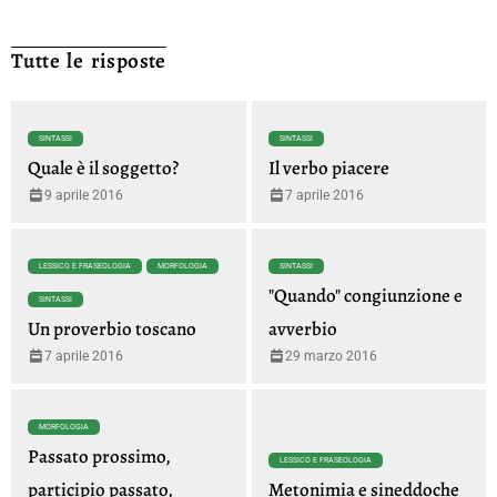
Tutte le risposte
SINTASSI
SINTASSI
Quale è il soggetto?
Il verbo piacere
9 aprile 2016
7 aprile 2016
LESSICO E FRASEOLOGIA
MORFOLOGIA
SINTASSI
"Quando" congiunzione e
SINTASSI
Un proverbio toscano
avverbio
7 aprile 2016
29 marzo 2016
MORFOLOGIA
Passato prossimo,
LESSICO E FRASEOLOGIA
participio passato,
Metonimia e sineddoche