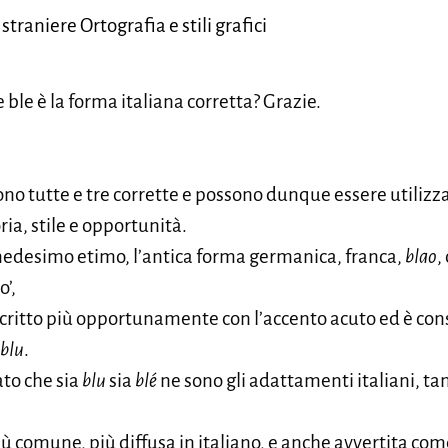
straniere Ortografia e stili grafici
e ble è la forma italiana corretta? Grazie.
no tutte e tre corrette e possono dunque essere utilizz
ia, stile e opportunità.
 medesimo etimo, l’antica forma germanica, franca,
blao
,
o’,
ritto più opportunamente con l’accento acuto ed è co
blu
.
to che sia
blu
sia
blé
ne sono gli adattamenti italiani, ta
iù comune, più diffusa in italiano, e anche avvertita co