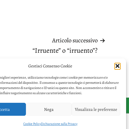
Articolo successivo
“Irruente” o “irruento”?
Gestisci Consenso Cookie
 migliori esperienze, utilizziamo tecnologie come i cookie per memorizzare e/o
informazioni del dispositivo. Il consenso a queste tecnologie ci permetterà di elaborare
omportamento di navigazione o ID unici su questo sito. Non acconsentire o ritirare il
nfluire negativamente su alcune caratteristiche e funzioni.
ccetta
Nega
Visualizza le preferenze
Facebook
Twitter
Privacy
Cookie Policy
Dichiarazione sulla Privacy