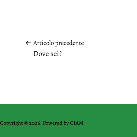
Navigazione
Articolo precedente
Dove sei?
articoli
Copyright © 2026. Powered by
CIAM