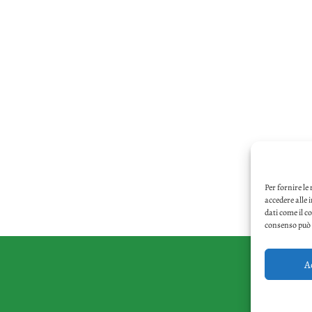
Per fornire le
accedere alle 
dati come il c
consenso può i
A