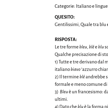
Categorie: Italiano e lingue 
QUESITO:
Gentilissimi, Quale tra blu 
RISPOSTA:
Le tre forme
bleu
,
blé
e
blu
so
Qualche precisazione di stor
1) Tutte e tre derivano dal
italiano
biavo
‘azzurro chiar
2) Il termine
blé
andrebbe sc
formale e meno comune di
3)
Bleu
è un francesismo: da
ultimi.
4) Dato che
blu
è la forma p