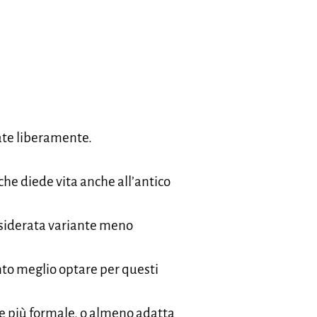
ate liberamente.
 che diede vita anche all’antico
nsiderata variante meno
nto meglio optare per questi
me più formale, o almeno adatta