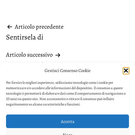
Navigazione
Articolo precedente
Sentirsela di
articoli
Articolo successivo
Pronome cui
Gestisci Consenso Cookie
Per fornire le migliori esperienze, utilizziamo tecnologie come i cookie per
memorizzare e/o accedere alle informazioni del dispositivo. Il consenso a queste
tecnologie ci permetterà di elaborare dati come il comportamento di navigazione o
ID unici su questo sito. Non acconsentire o ritirare il consenso può influire
negativamente su alcune caratteristiche e funzioni.
Accetta
Privacy
Nega