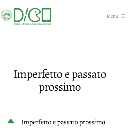
Salta
al
Menu
contenuto
DICO
-
Dubbi
sull'Italiano
Consulenza
Imperfetto e passato
Online
prossimo
D
Imperfetto e passato prossimo