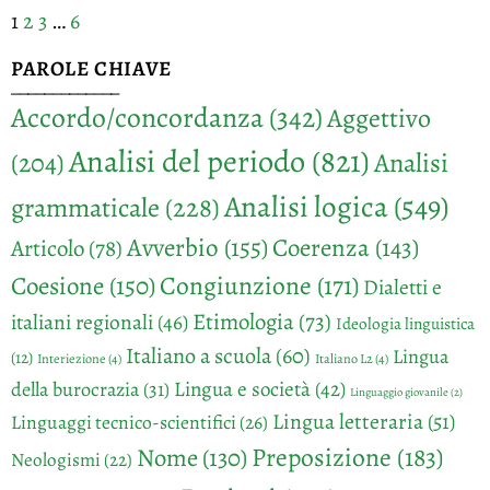
1
2
3
…
6
PAROLE CHIAVE
_____________
Accordo/concordanza
(342)
Aggettivo
Analisi del periodo
(821)
Analisi
(204)
Analisi logica
(549)
grammaticale
(228)
Avverbio
(155)
Coerenza
(143)
Articolo
(78)
Congiunzione
(171)
Coesione
(150)
Dialetti e
Etimologia
(73)
italiani regionali
(46)
Ideologia linguistica
Italiano a scuola
(60)
Lingua
(12)
Interiezione
(4)
Italiano L2
(4)
Lingua e società
(42)
della burocrazia
(31)
Linguaggio giovanile
(2)
Lingua letteraria
(51)
Linguaggi tecnico-scientifici
(26)
Preposizione
(183)
Nome
(130)
Neologismi
(22)