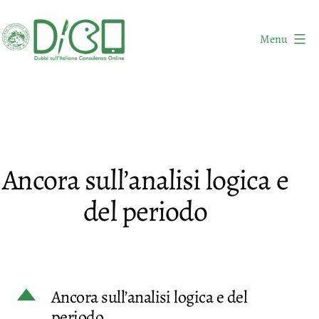
Salta
al
Menu
contenuto
DICO
-
Dubbi
sull'Italiano
Consulenza
Ancora sull’analisi logica e
Online
del periodo
D
Ancora sull’analisi logica e del
periodo