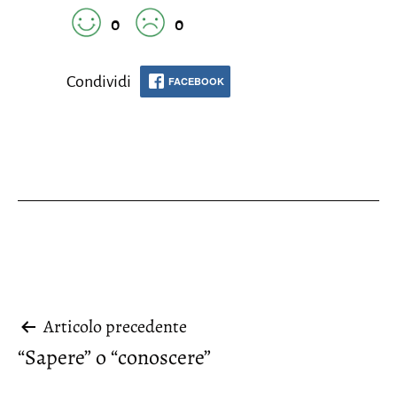
0
0
Condividi
FACEBOOK
Navigazione
Articolo precedente
“Sapere” o “conoscere”
articoli