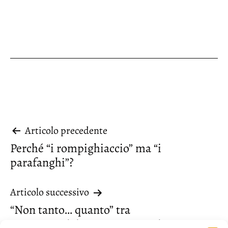
Navigazione
Articolo precedente
Perché “i rompighiaccio” ma “i
articoli
parafanghi”?
Articolo successivo
“Non tanto… quanto” tra
contrapposizione e comparazione