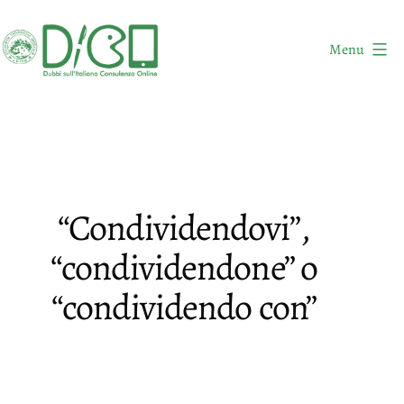
Salta
al
Menu
contenuto
DICO
-
Dubbi
sull'Italiano
Consulenza
“Condividendovi”,
Online
“condividendone” o
“condividendo con”