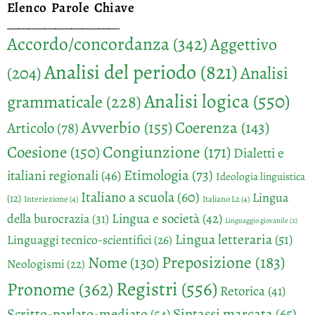
Elenco Parole Chiave
_____________________
Accordo/concordanza
(342)
Aggettivo
Analisi del periodo
(821)
Analisi
(204)
Analisi logica
(550)
grammaticale
(228)
Avverbio
(155)
Coerenza
(143)
Articolo
(78)
Congiunzione
(171)
Coesione
(150)
Dialetti e
Etimologia
(73)
italiani regionali
(46)
Ideologia linguistica
Italiano a scuola
(60)
Lingua
(12)
Interiezione
(4)
Italiano L2
(4)
Lingua e società
(42)
della burocrazia
(31)
Linguaggio giovanile
(2)
Lingua letteraria
(51)
Linguaggi tecnico-scientifici
(26)
Preposizione
(183)
Nome
(130)
Neologismi
(22)
Registri
(556)
Pronome
(362)
Retorica
(41)
Sintassi marcata
(65)
Scritto-parlato-mediato
(54)