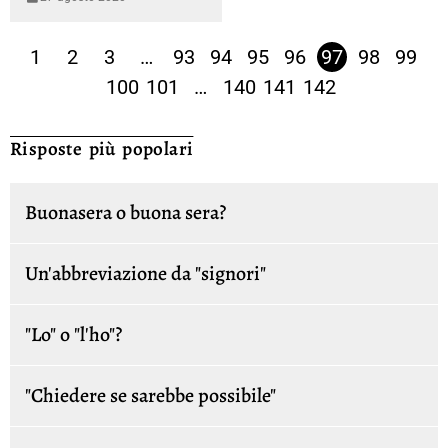
1
2
3
…
93
94
95
96
97
98
99
100
101
…
140
141
142
Risposte più popolari
Buonasera o buona sera?
Un'abbreviazione da "signori"
"Lo" o "l'ho"?
"Chiedere se sarebbe possibile"