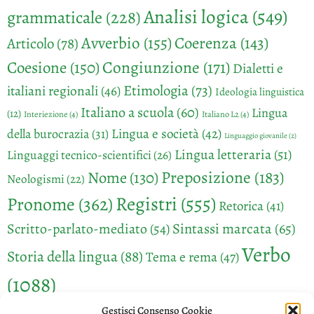
Analisi logica
(549)
grammaticale
(228)
Avverbio
(155)
Coerenza
(143)
Articolo
(78)
Congiunzione
(171)
Coesione
(150)
Dialetti e
Etimologia
(73)
italiani regionali
(46)
Ideologia linguistica
Italiano a scuola
(60)
Lingua
(12)
Interiezione
(4)
Italiano L2
(4)
Lingua e società
(42)
della burocrazia
(31)
Linguaggio giovanile
(2)
Lingua letteraria
(51)
Linguaggi tecnico-scientifici
(26)
Preposizione
(183)
Nome
(130)
Neologismi
(22)
Registri
(555)
Pronome
(362)
Retorica
(41)
Sintassi marcata
(65)
Scritto-parlato-mediato
(54)
Verbo
Storia della lingua
(88)
Tema e rema
(47)
(1088)
Gestisci Consenso Cookie