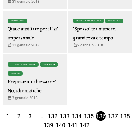
31 gennaio 2018
MORFOLOGIA
LESSICO E FRASEOLOGIA
SEMANTICA
Quale ausiliare per il "si"
"Spesso" tra numero,
impersonale
grandezza e tempo
11 gennaio 2018
9 gennaio 2018
LESSICO E FRASEOLOGIA
SEMANTICA
SINTASSI
Preposizioni bizzarre?
No, idiomatiche
3 gennaio 2018
1
2
3
…
132
133
134
135
136
137
138
139
140
141
142