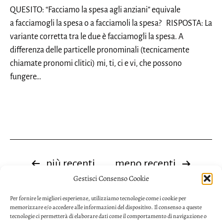
QUESITO: “Facciamo la spesa agli anziani” equivale
a facciamogli la spesa o a facciamoli la spesa? RISPOSTA: La
variante corretta tra le due è facciamogli la spesa. A
differenza delle particelle pronominali (tecnicamente
chiamate pronomi clitici) mi, ti, ci e vi, che possono
fungere…
Paginazione
più recenti
meno recenti
Gestisci Consenso Cookie
degli
Per fornire le migliori esperienze, utilizziamo tecnologie come i cookie per
articoli
memorizzare e/o accedere alle informazioni del dispositivo. Il consenso a queste
tecnologie ci permetterà di elaborare dati come il comportamento di navigazione o