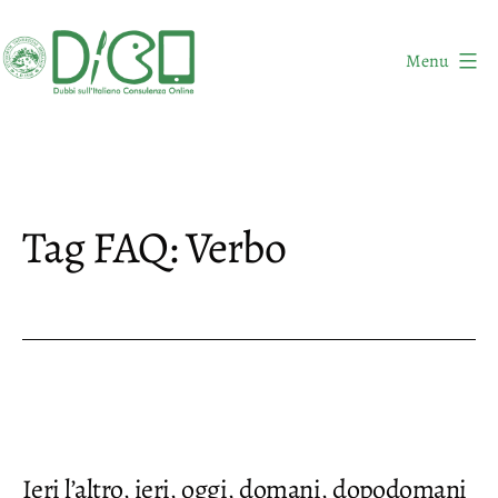
Salta
al
Menu
contenuto
DICO
-
Dubbi
sull'Italiano
Tag FAQ:
Verbo
Consulenza
Online
Ieri l’altro, ieri, oggi, domani, dopodomani