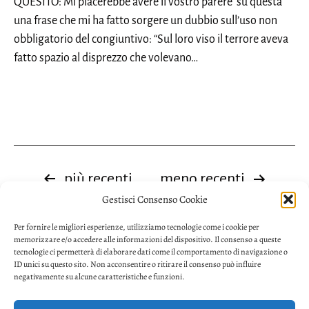
QUESITO: Mi piacerebbe avere il vostro parere su questa
una frase che mi ha fatto sorgere un dubbio sull’uso non
obbligatorio del congiuntivo: “Sul loro viso il terrore aveva
fatto spazio al disprezzo che volevano…
Paginazione
più recenti
meno recenti
Gestisci Consenso Cookie
degli
Per fornire le migliori esperienze, utilizziamo tecnologie come i cookie per
articoli
memorizzare e/o accedere alle informazioni del dispositivo. Il consenso a queste
tecnologie ci permetterà di elaborare dati come il comportamento di navigazione o
ID unici su questo sito. Non acconsentire o ritirare il consenso può influire
negativamente su alcune caratteristiche e funzioni.