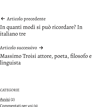
Navigazione
Articolo precedente
In quanti modi si può ricordare? In
articoli
italiano tre
Articolo successivo
Massimo Troisi attore, poeta, filosofo e
linguista
CATEGORIE
Avvisi
(2)
Commentati per voi
(9)