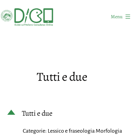
Salta
al
Menu
contenuto
DICO
-
Dubbi
sull'Italiano
Consulenza
Tutti e due
Online
D
Tutti e due
Categorie: Lessico e fraseologia Morfologia