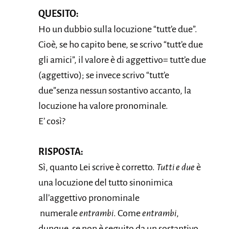
QUESITO:
Ho un dubbio sulla locuzione “tutt’e due”.
Cioè, se ho capito bene, se scrivo “tutt’e due
gli amici”, il valore è di aggettivo= tutt’e due
(aggettivo); se invece scrivo “tutt’e
due”senza nessun sostantivo accanto, la
locuzione ha valore pronominale.
E’ così?
RISPOSTA:
Sì, quanto Lei scrive è corretto.
Tutti e due
è
una locuzione del tutto sinonimica
all’aggettivo pronominale
numerale
entrambi
. Come
entrambi
,
dunque, se non è seguito da un sostantivo,