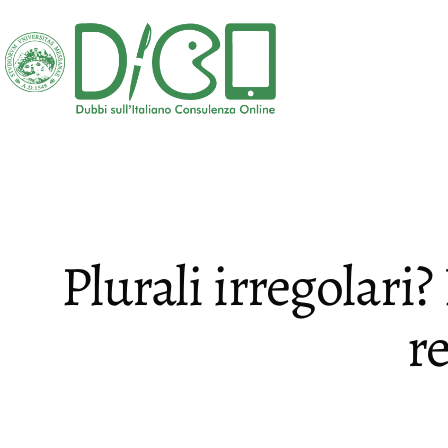
Salta
al
contenuto
DICO
-
Dubbi
sull'Italiano
Consulenza
Plurali irregolari?
Online
r