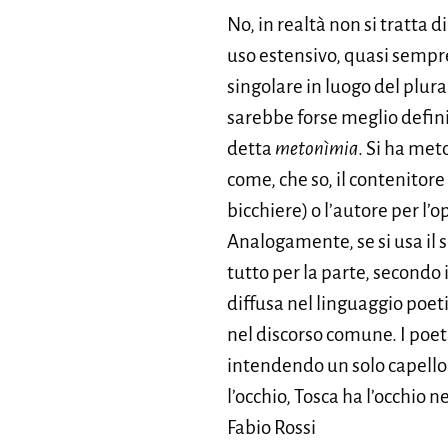
No, in realtà non si tratta di
uso estensivo, quasi sempre 
singolare in luogo del plur
sarebbe forse meglio defin
detta
metonìmia
. Si ha met
come, che so, il contenitore
bicchiere) o l’autore per l’
Analogamente, se si usa il sin
tutto per la parte, secondo
diffusa nel linguaggio poeti
nel discorso comune. I poet
intendendo un solo capello ma
l’occhio, Tosca ha l’occhio 
Fabio Rossi