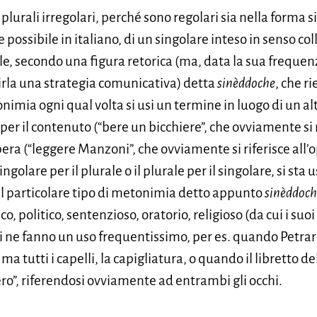
 plurali irregolari, perché sono regolari sia nella forma si
possibile in italiano, di un singolare inteso in senso coll
ale, secondo una figura retorica (ma, data la sua frequen
irla una strategia comunicativa) detta
sinèddoche
, che r
onimia ogni qual volta si usi un termine in luogo di un alt
 per il contenuto (“bere un bicchiere”, che ovviamente si 
opera (“leggere Manzoni”, che ovviamente si riferisce all
golare per il plurale o il plurale per il singolare, si sta us
 il particolare tipo di metonimia detto appunto
sinèddoch
co, politico, sentenzioso, oratorio, religioso (da cui i s
i ne fanno un uso frequentissimo, per es. quando Petrar
 tutti i capelli, la capigliatura, o quando il libretto de
nero”, riferendosi ovviamente ad entrambi gli occhi.