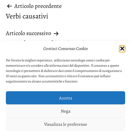
Navigazione
Articolo precedente
Verbi causativi
articoli
Articolo successivo
Accordo con verbi reciproci
Gestisci Consenso Cookie
Per fornire le migliori esperienze, utilizziamo tecnologie come i cookie per
memorizzare e/o accedere alle informazioni del dispositivo. Il consenso a queste
tecnologie ci permetterà di elaborare dati come il comportamento di navigazione o
ID unici su questo sito. Non acconsentire o ritirare il consenso può influire
negativamente su alcune caratteristiche e funzioni.
Accetta
Privacy
Nega
Facebook
Twitter
Youtube
Visualizza le preferenze
Copyright © 2026. Powered by
CIAM