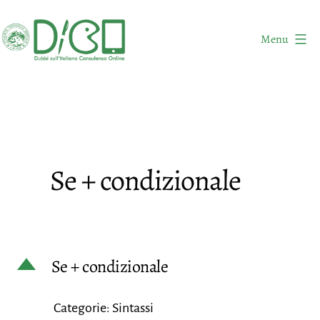
Salta
al
Menu
contenuto
DICO
-
Dubbi
sull'Italiano
Consulenza
Se + condizionale
Online
D
Se + condizionale
Categorie: Sintassi