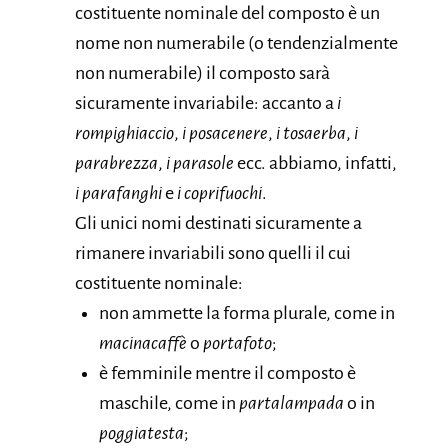
costituente nominale del composto è un
nome non numerabile (o tendenzialmente
non numerabile) il composto sarà
sicuramente invariabile: accanto a
i
rompighiaccio
,
i posacenere
,
i tosaerba
,
i
parabrezza
,
i parasole
ecc. abbiamo, infatti,
i parafanghi
e
i coprifuochi
.
Gli unici nomi destinati sicuramente a
rimanere invariabili sono quelli il cui
costituente nominale:
non ammette la forma plurale, come in
macinacaffè
o
portafoto
;
è femminile mentre il composto è
maschile, come in
partalampada
o in
poggiatesta
;