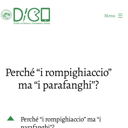
Salta
al
Menu
contenuto
DICO
-
Dubbi
sull'Italiano
Consulenza
Perché “i rompighiaccio”
Online
ma “i parafanghi”?
D
Perché “i rompighiaccio” ma “i
parafanghi”?