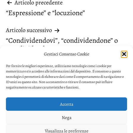
Navigazione
Articolo precedente
“Espressione” e “locuzione”
articoli
Articolo successivo
“Condividendovi”, “condividendone” o
“condividendo con”
Gestisci Consenso Cookie
Per fornire le migliori esperienze, utilizziamo tecnologie come i cookie per
memorizzare e/o accedere alle informazioni del dispositivo. Il consenso a queste
tecnologie ci permetterà di elaborare dati come il comportamento di navigazione o
ID unici su questo sito. Non acconsentire o ritirare il consenso può influire
negativamente su alcune caratteristiche e funzioni.
Accetta
Privacy
Nega
Facebook
Twitter
Youtube
Visualizza le preferenze