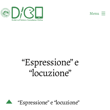
Salta
al
Menu
contenuto
DICO
-
Dubbi
sull'Italiano
Consulenza
“Espressione” e
Online
“locuzione”
D
“Espressione” e “locuzione”