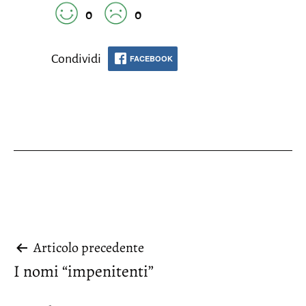
0
0
Condividi
FACEBOOK
Navigazione
Articolo precedente
I nomi “impenitenti”
articoli