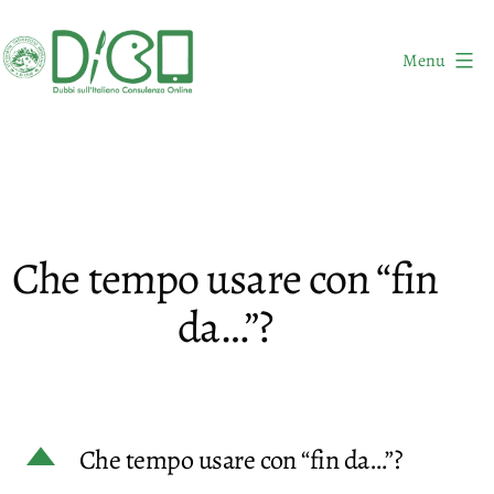
Salta
al
Menu
contenuto
DICO
-
Dubbi
sull'Italiano
Consulenza
Che tempo usare con “fin
Online
da…”?
D
Che tempo usare con “fin da…”?