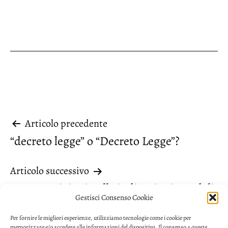
Navigazione
Articolo precedente
“decreto legge” o “Decreto Legge”?
articoli
Articolo successivo
Le preposizioni nelle indicazioni stradali
Gestisci Consenso Cookie
Per fornire le migliori esperienze, utilizziamo tecnologie come i cookie per
memorizzare e/o accedere alle informazioni del dispositivo. Il consenso a queste