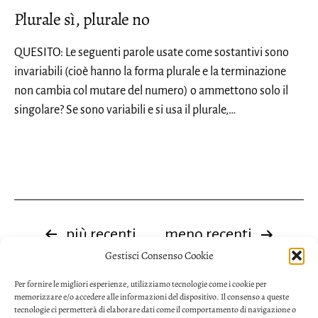
Plurale sì, plurale no
QUESITO: Le seguenti parole usate come sostantivi sono
invariabili (cioè hanno la forma plurale e la terminazione
non cambia col mutare del numero) o ammettono solo il
singolare? Se sono variabili e si usa il plurale,…
Paginazione
più recenti
meno recenti
Gestisci Consenso Cookie
degli
Per fornire le migliori esperienze, utilizziamo tecnologie come i cookie per
articoli
memorizzare e/o accedere alle informazioni del dispositivo. Il consenso a queste
tecnologie ci permetterà di elaborare dati come il comportamento di navigazione o