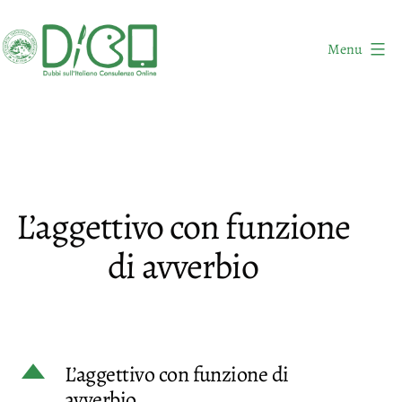
Salta
al
Menu
contenuto
DICO
-
Dubbi
sull'Italiano
Consulenza
L’aggettivo con funzione
Online
di avverbio
D
L’aggettivo con funzione di
avverbio