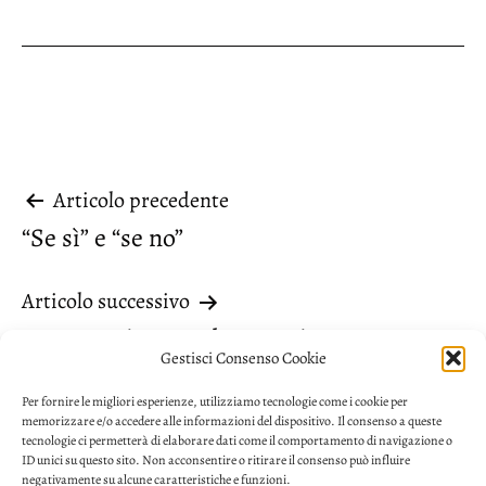
Navigazione
Articolo precedente
“Se sì” e “se no”
articoli
Articolo successivo
Un aggettivo per due nomi
Gestisci Consenso Cookie
Per fornire le migliori esperienze, utilizziamo tecnologie come i cookie per
memorizzare e/o accedere alle informazioni del dispositivo. Il consenso a queste
tecnologie ci permetterà di elaborare dati come il comportamento di navigazione o
ID unici su questo sito. Non acconsentire o ritirare il consenso può influire
negativamente su alcune caratteristiche e funzioni.