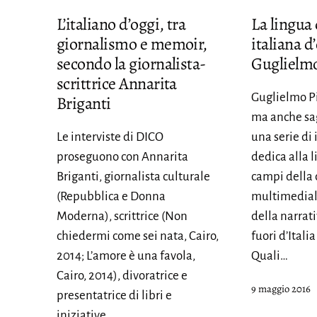
L’italiano d’oggi, tra
La lingua 
giornalismo e memoir,
italiana d
secondo la giornalista-
Guglielmo
scrittrice Annarita
Guglielmo P
Briganti
ma anche sa
Le interviste di DICO
una serie di
proseguono con Annarita
dedica alla l
Briganti, giornalista culturale
campi della
(Repubblica e Donna
multimediale
Moderna), scrittrice (Non
della narrati
chiedermi come sei nata, Cairo,
fuori d’Italia
2014; L’amore è una favola,
Quali…
Cairo, 2014), divoratrice e
Pubblicato
9 maggio 2016
presentatrice di libri e
iniziative…