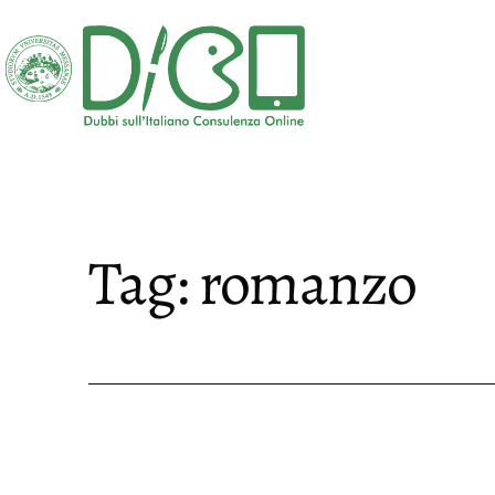
Salta
al
contenuto
DICO
-
Dubbi
sull'Italiano
Tag:
romanzo
Consulenza
Online