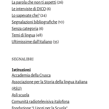
La parola che non ti aspetti
(26)
Le interviste di DICO
(6)
Lo sapevate che?
(24)
Segnalazioni bibliografiche
(10)
Senza categoria
(6)
Temi di lingua
(48)
Ultimissime dall'italiano
(35)
SEGNALIBRI
Istituzioni
Accademia della Crusca
Associazione per la Storia della lingua italiana
(ASLI)
Asli scuola
Comunità radiotelevisiva italofona
Fondazione “I Lincei per la Scuola”