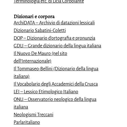
Terminologia etc. di Licia Corbolante
Dizionari e
corpora
ArchiDATA – Archivio di datazioni lessicali
Dizionario Sabatini-Coletti
DOP – Dizionario d’ortografia e pronunzia
GDLI – Grande dizionario della lingua italiana
Il Nuovo De Mauro (nel sito
dell’Internazionale)
Il Tommaseo-Bellini (Dizionario della lingua
italiana)
Il Vocabolario degli Accademici della Crusca
LEI – Lessico Etimologico Italiano
ONLI – Osservatorio neologico della lingua
italiana
Neologismi Treccani
Parlaritaliano