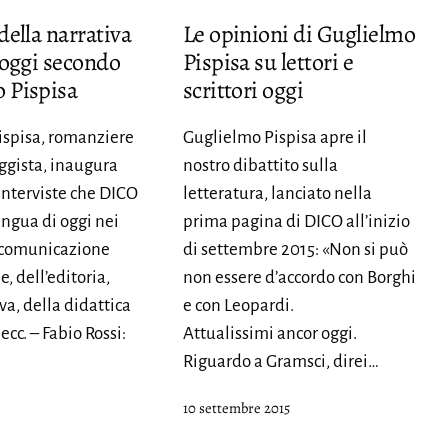
della narrativa
Le opinioni di Guglielmo
’oggi secondo
Pispisa su lettori e
 Pispisa
scrittori oggi
ispisa, romanziere
Guglielmo Pispisa apre il
ggista, inaugura
nostro dibattito sulla
 interviste che DICO
letteratura, lanciato nella
ingua di oggi nei
prima pagina di DICO all’inizio
 comunicazione
di settembre 2015: «Non si può
, dell’editoria,
non essere d’accordo con Borghi
va, della didattica
e con Leopardi.
 ecc. – Fabio Rossi:
Attualissimi ancor oggi.
Riguardo a Gramsci, direi…
Pubblicato
10 settembre 2015