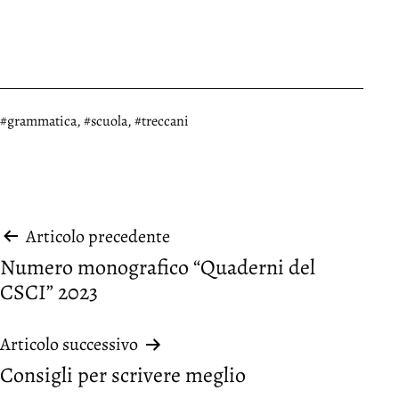
Taggato
grammatica
,
scuola
,
treccani
Navigazione
Articolo precedente
Numero monografico “Quaderni del
articoli
CSCI” 2023
Articolo successivo
Consigli per scrivere meglio