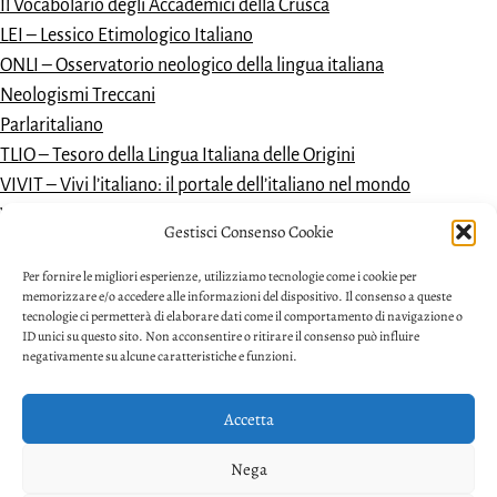
Il Vocabolario degli Accademici della Crusca
LEI – Lessico Etimologico Italiano
ONLI – Osservatorio neologico della lingua italiana
Neologismi Treccani
Parlaritaliano
TLIO – Tesoro della Lingua Italiana delle Origini
VIVIT – Vivi l’italiano: il portale dell’italiano nel mondo
Vocabolario dantesco
Gestisci Consenso Cookie
VoDIM – Vocabolario dell’italiano moderno
Per fornire le migliori esperienze, utilizziamo tecnologie come i cookie per
memorizzare e/o accedere alle informazioni del dispositivo. Il consenso a queste
tecnologie ci permetterà di elaborare dati come il comportamento di navigazione o
ID unici su questo sito. Non acconsentire o ritirare il consenso può influire
negativamente su alcune caratteristiche e funzioni.
Accetta
Privacy
Nega
Facebook
Twitter
Youtube