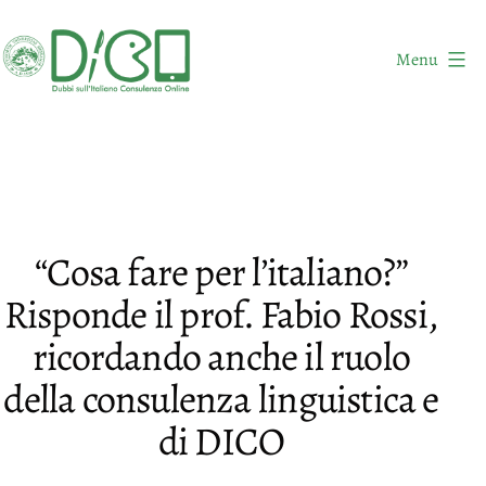
Salta
al
Menu
contenuto
DICO
-
Dubbi
sull'Italiano
Consulenza
“Cosa fare per l’italiano?”
Online
Risponde il prof. Fabio Rossi,
ricordando anche il ruolo
della consulenza linguistica e
di DICO