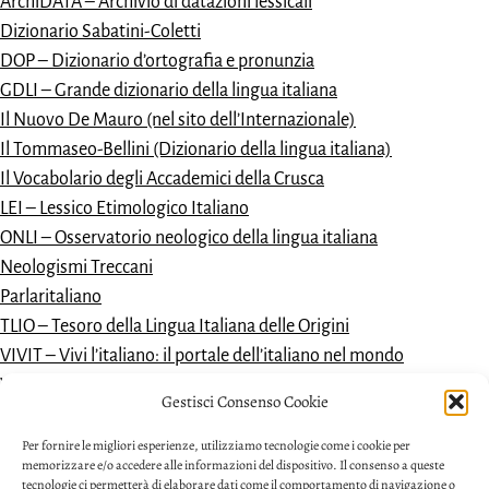
ArchiDATA – Archivio di datazioni lessicali
Dizionario Sabatini-Coletti
DOP – Dizionario d’ortografia e pronunzia
GDLI – Grande dizionario della lingua italiana
Il Nuovo De Mauro (nel sito dell’Internazionale)
Il Tommaseo-Bellini (Dizionario della lingua italiana)
Il Vocabolario degli Accademici della Crusca
LEI – Lessico Etimologico Italiano
ONLI – Osservatorio neologico della lingua italiana
Neologismi Treccani
Parlaritaliano
TLIO – Tesoro della Lingua Italiana delle Origini
VIVIT – Vivi l’italiano: il portale dell’italiano nel mondo
Vocabolario dantesco
Gestisci Consenso Cookie
VoDIM – Vocabolario dell’italiano moderno
Per fornire le migliori esperienze, utilizziamo tecnologie come i cookie per
memorizzare e/o accedere alle informazioni del dispositivo. Il consenso a queste
tecnologie ci permetterà di elaborare dati come il comportamento di navigazione o