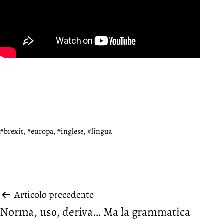
Taggato
brexit
,
europa
,
inglese
,
lingua
Navigazione
Articolo precedente
Norma, uso, deriva… Ma la grammatica
articoli