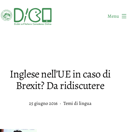
Salta
al
Menu
contenuto
DICO
-
Dubbi
sull'Italiano
Consulenza
Inglese nell’UE in caso di
Online
Brexit? Da ridiscutere
Pubblicato
Categorie:
25 giugno 2016
Temi di lingua