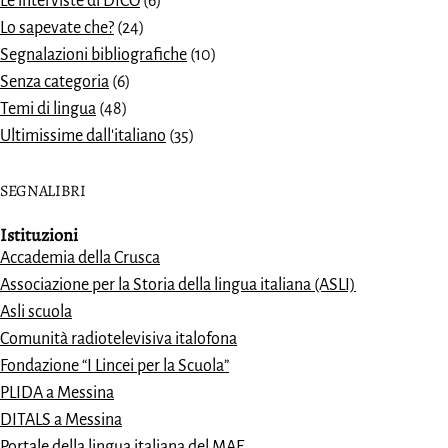
Le interviste di DICO
(6)
Lo sapevate che?
(24)
Segnalazioni bibliografiche
(10)
Senza categoria
(6)
Temi di lingua
(48)
Ultimissime dall'italiano
(35)
SEGNALIBRI
Istituzioni
Accademia della Crusca
Associazione per la Storia della lingua italiana (ASLI)
Asli scuola
Comunità radiotelevisiva italofona
Fondazione “I Lincei per la Scuola”
PLIDA a Messina
DITALS a Messina
Portale della lingua italiana del MAE