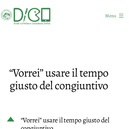
Salta
al
Menu
contenuto
DICO
-
Dubbi
sull'Italiano
Consulenza
“Vorrei” usare il tempo
Online
giusto del congiuntivo
D
“Vorrei” usare il tempo giusto del
congiuntivo