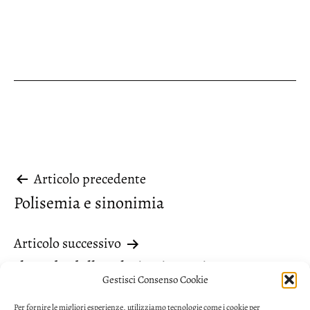
Navigazione
Articolo precedente
Polisemia e sinonimia
articoli
Articolo successivo
Il modo della relativa ipotetica
Gestisci Consenso Cookie
Per fornire le migliori esperienze, utilizziamo tecnologie come i cookie per