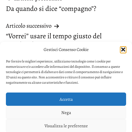
Navigazione
Da quando si dice “compagno”?
articoli
Articolo successivo
“Vorrei” usare il tempo giusto del
congiuntivo
Gestisci Consenso Cookie
Per fornire le migliori esperienze, utilizziamo tecnologie come i cookie per
memorizzare e/o accedere alle informazioni del dispositivo. Il consenso a queste
tecnologie ci permetterà di elaborare dati come il comportamento di navigazione o
ID unici su questo sito. Non acconsentire o ritirare il consenso può influire
negativamente su alcune caratteristiche e funzioni.
Accetta
Privacy
Nega
Facebook
Twitter
Youtube
Visualizza le preferenze
Copyright © 2026. Powered by
CIAM