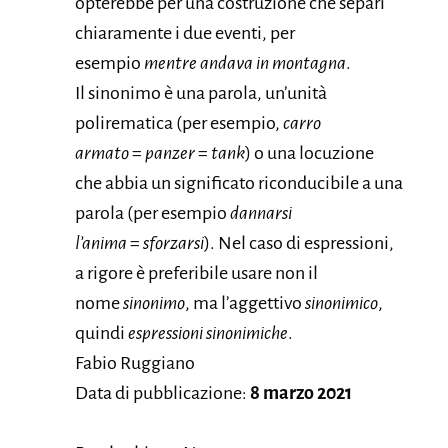
opterebbe per una costruzione che separi
chiaramente i due eventi, per
esempio
mentre andava in montagna
.
Il sinonimo è una parola, un’unità
polirematica (per esempio,
carro
armato
=
panzer
=
tank
) o una locuzione
che abbia un significato riconducibile a una
parola (per esempio
dannarsi
l’anima
=
sforzarsi
). Nel caso di espressioni,
a rigore è preferibile usare non il
nome
sinonimo
, ma l’aggettivo
sinonimico
,
quindi
espressioni sinonimiche
.
Fabio Ruggiano
Data di pubblicazione:
8 marzo 2021