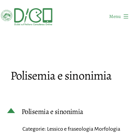
Salta
al
Menu
contenuto
DICO
-
Dubbi
sull'Italiano
Consulenza
Polisemia e sinonimia
Online
D
Polisemia e sinonimia
Categorie: Lessico e fraseologia Morfologia