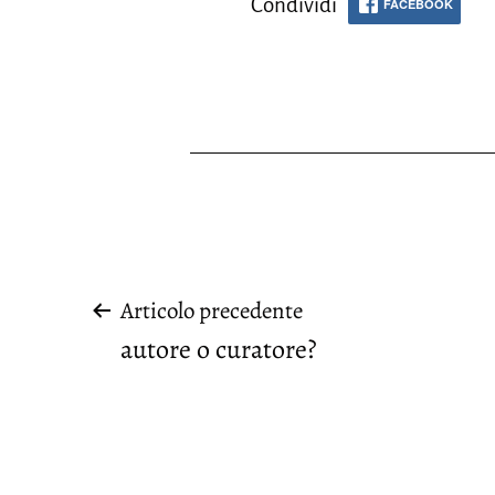
Condividi
FACEBOOK
Navigazione
Articolo precedente
autore o curatore?
articoli