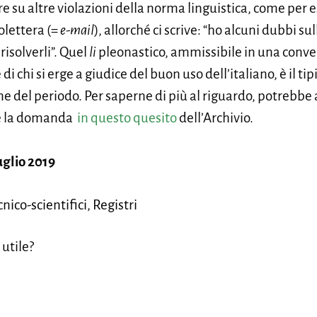
tere su altre violazioni della norma linguistica, come per 
olettera (=
e-mail
), allorché ci scrive: “ho alcuni dubbi su
isolverli”. Quel
li
pleonastico, ammissibile in una conv
di chi si erge a giudice del buon uso dell’italiano, è il t
ne del periodo. Per saperne di più al riguardo, potrebb
he la domanda
in questo quesito
dell’Archivio.
uglio 2019
nico-scientifici, Registri
 utile?