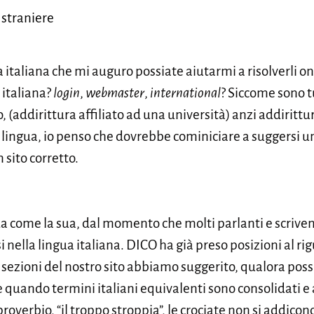
 straniere
 italiana che mi auguro possiate aiutarmi a risolverli o
 italiana?
login
,
webmaster
,
international
? Siccome sono tu
, (addirittura affiliato ad una università) anzi addirittu
e lingua, io penso che dovrebbe cominiciare a suggersi u
 sito corretto.
me la sua, dal momento che molti parlanti e scriventi
si nella lingua italiana. DICO ha già preso posizioni al 
e sezioni del nostro sito abbiamo suggerito, qualora possib
 quando termini italiani equivalenti sono consolidati e
roverbio, “il troppo stroppia”, le crociate non si addicon