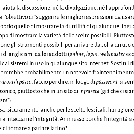
on aiuta la discussione, né la divulgazione, né l’approfon
l’obiettivo di “suggerire le migliori espressioni da usare 
proprio quello di mostrare la duttilità di qualunque lingu
po di mostrare la varietà delle scelte possibili. Piuttos
ione gli strumenti possibili per arrivare da soli a un uso
 di anglicismi da lei addotti (
online
,
login
,
webmaster
ecc
 dai sistemi in uso in qualunque sito internet. Sostituirli
enererebbe probabilmente un notevole fraintendimento tr
parola di passo
, faccio per dire, in luogo di
password
, si se
onico, piuttosto che in un sito di
infrarete
(già che ci si
rete
?).
sa, sicuramente, anche per le scelte lessicali, ha ragion
 a intaccarne l’integrità. Ammesso poi che l’integrità sia
e di tornare a parlare latino?