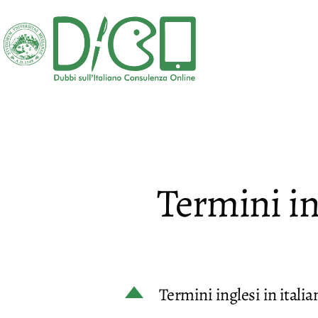
Salta
al
contenuto
DICO
-
Dubbi
sull'Italiano
Consulenza
Termini in
Online
D
Termini inglesi in italia