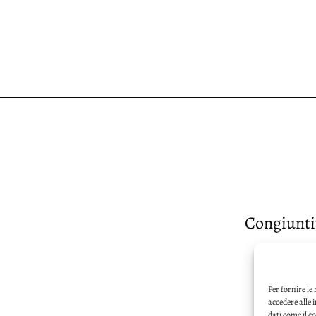
Congiuntiv
Per fornire le
accedere alle 
dati come il c