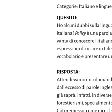
Categorie: Italiano e lingue
QUESITO:
Ho alcuni dubbi sulla lingua
italiana?
Policy
è una parola
vanta di conoscere l’italiano
espressioni da usare in tal
vocabolario e presentare un
RISPOSTA:
Attendevamo una domanda co
dall’eccesso di parole ingle
già saprà: infatti, in divers
forestierismi, specialmente
Ciò premesso, come dice il p