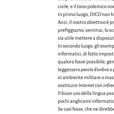
civile, e il tono polemico n
In primo luogo, DICO non ha 
Anzi, il nostro obiettivo è 
prefiggiamo, semmai, lo sco
sia utile mettere a disposiz
In secondo luogo, gli esempi
informatici, di fatto imposti
qualora fosse possibile, g
leggessero
parola d’ordine
o
in ambiente militare o mass
sostituire
Internet
con
infra
Il buon uso della lingua pas
pochi anglicismi informatici
Se così fosse, che ne direbb