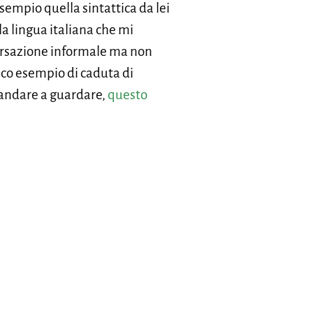
esempio quella sintattica da lei
lla lingua italiana che mi
ersazione informale ma non
ipico esempio di caduta di
e andare a guardare,
questo