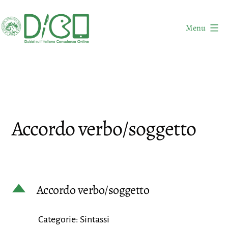
Salta
al
Menu
contenuto
DICO
-
Dubbi
sull'Italiano
Consulenza
Accordo verbo/soggetto
Online
D
Accordo verbo/soggetto
Categorie: Sintassi