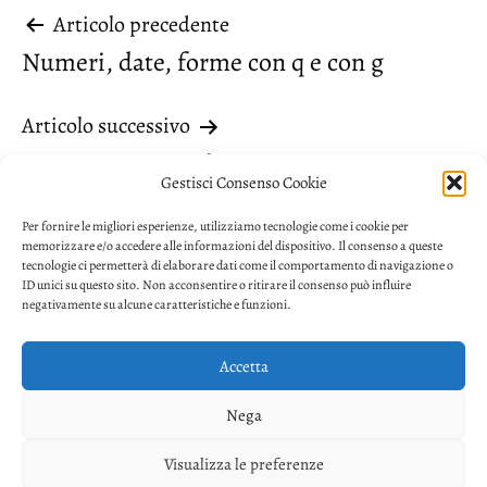
Navigazione
Articolo precedente
Numeri, date, forme con q e con g
articoli
Articolo successivo
autore o curatore?
Gestisci Consenso Cookie
Per fornire le migliori esperienze, utilizziamo tecnologie come i cookie per
memorizzare e/o accedere alle informazioni del dispositivo. Il consenso a queste
tecnologie ci permetterà di elaborare dati come il comportamento di navigazione o
ID unici su questo sito. Non acconsentire o ritirare il consenso può influire
negativamente su alcune caratteristiche e funzioni.
Accetta
Privacy
Nega
Facebook
Twitter
Youtube
Visualizza le preferenze
Copyright © 2026. Powered by
CIAM