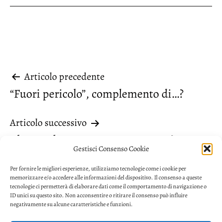
Navigazione
Articolo precedente
“Fuori pericolo”, complemento di…?
articoli
Articolo successivo
“decreto legge” o “Decreto Legge”?
Gestisci Consenso Cookie
Per fornire le migliori esperienze, utilizziamo tecnologie come i cookie per
memorizzare e/o accedere alle informazioni del dispositivo. Il consenso a queste
tecnologie ci permetterà di elaborare dati come il comportamento di navigazione o
ID unici su questo sito. Non acconsentire o ritirare il consenso può influire
negativamente su alcune caratteristiche e funzioni.