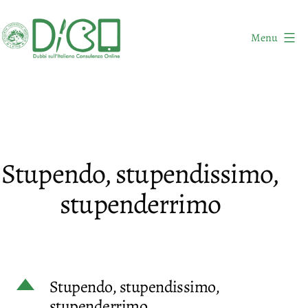
Salta
al
Menu
contenuto
DICO
-
Dubbi
sull'Italiano
Consulenza
Stupendo, stupendissimo,
Online
stupenderrimo
D
Stupendo, stupendissimo,
stupenderrimo