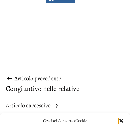
Navigazione
Articolo precedente
Congiuntivo nelle relative
articoli
Articolo successivo
Avverbi solo apparentemente ridondanti
Gestisci Consenso Cookie