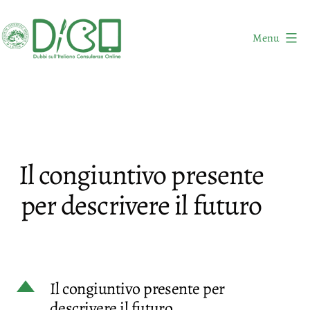
Salta
al
Menu
contenuto
DICO
-
Dubbi
sull'Italiano
Consulenza
Il congiuntivo presente
Online
per descrivere il futuro
D
Il congiuntivo presente per
descrivere il futuro