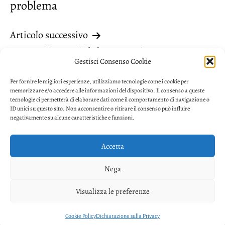
problema
Articolo successivo
I tempi incerti del meccanico
Gestisci Consenso Cookie
Per fornire le migliori esperienze, utilizziamo tecnologie come i cookie per
memorizzare e/o accedere alle informazioni del dispositivo. Il consenso a queste
tecnologie ci permetterà di elaborare dati come il comportamento di navigazione o
ID unici su questo sito. Non acconsentire o ritirare il consenso può influire
negativamente su alcune caratteristiche e funzioni.
Accetta
Privacy
Nega
Facebook
Twitter
Youtube
Visualizza le preferenze
Copyright © 2026. Powered by
CIAM
Cookie Policy
Dichiarazione sulla Privacy