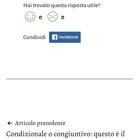
Hai trovato questa risposta utile?
0
0
Condividi
FACEBOOK
Navigazione
Articolo precedente
Condizionale o congiuntivo: questo è il
articoli