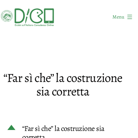
Salta
al
Menu
contenuto
DICO
-
Dubbi
sull'Italiano
Consulenza
“Far sì che” la costruzione
Online
sia corretta
D
“Far sì che” la costruzione sia
corretta