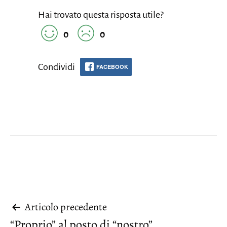
Hai trovato questa risposta utile?
0
0
Condividi
FACEBOOK
Navigazione
Articolo precedente
“Proprio” al posto di “nostro”