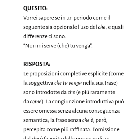
QUESITO:
Vorrei sapere se in un periodo come il
seguente sia opzionale l’uso del
che
, e quali
differenze ci sono.
“Non mi serve (che) tu venga”.
RISPOSTA:
Le proposizioni completive esplicite (come
la soggettiva
che tu venga
nella sua frase)
sono introdotte da
che
(e più raramente
da
come
). La congiunzione introduttiva può
essere omessa senza alcuna conseguenza
semantica; la frase senza
che
è, però,
percepita come più raffinata. L’omissione
del
che
è favorita dalla presenza di un