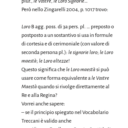
plur.,
le Vostre
,
le Loro Signorie
…
Però nello Zingarelli 2004, p. 1017 trovo:
Loro
B agg. poss. di 3a pers. pl. … preposto o
postposto a un sostantivo si usa in formule
di cortesia e di cerimoniale (con valore di
seconda persona pl.):
le signorie loro
;
le Loro
maestà
;
le Loro altezze
!
Questo significa che
le Loro maestà
si può
usare come forma equivalente a
le Vostre
Maestà
quando si rivolge direttamente al
Re e alla Regina?
Vorrei anche sapere:
– se il principio spiegato nel Vocabolario
Treccani è valido anche