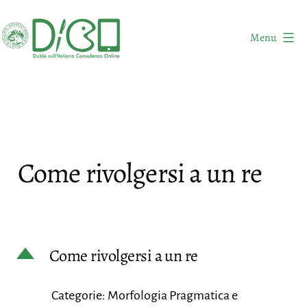
Salta
al
Menu
contenuto
DICO
-
Dubbi
sull'Italiano
Consulenza
Come rivolgersi a un re
Online
D
Come rivolgersi a un re
Categorie: Morfologia Pragmatica e