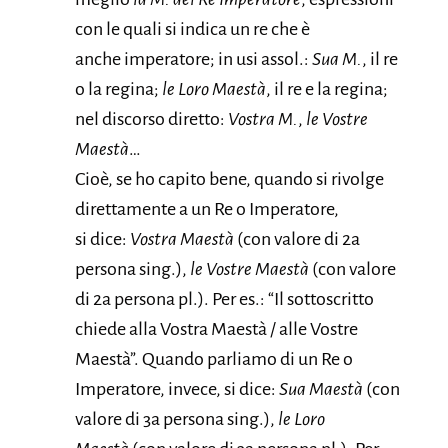
con le quali si indica un re che è
anche imperatore; in usi assol.:
Sua M.
, il re
o la regina;
le Loro Maestà
, il re e la regina;
nel discorso diretto:
Vostra M.
,
le Vostre
Maestà
…
Cioè, se ho capito bene, quando si rivolge
direttamente a un Re o Imperatore,
si dice:
Vostra Maestà
(con valore di 2a
persona sing.),
le Vostre Maestà
(con valore
di 2a persona pl.). Per es.: “Il sottoscritto
chiede alla Vostra Maestà / alle Vostre
Maestà”. Quando parliamo di un Re o
Imperatore, invece, si dice:
Sua Maestà
(con
valore di 3a persona sing.),
le Loro