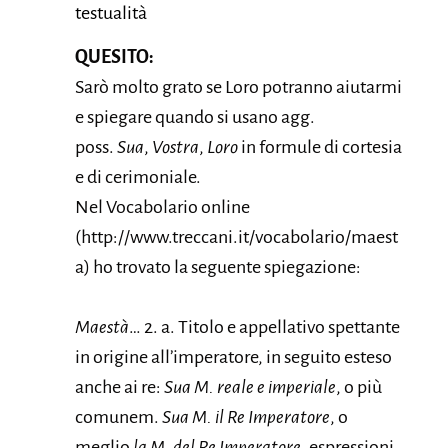
testualità
QUESITO:
Sarò molto grato se Loro potranno aiutarmi
e spiegare quando si usano agg.
poss.
Sua
,
Vostra
,
Loro
in formule di cortesia
e di cerimoniale.
Nel Vocabolario online
(http://www.treccani.it/vocabolario/maest
a) ho trovato la seguente spiegazione:
Maestà
… 2. a. Titolo e appellativo spettante
in origine all’imperatore, in seguito esteso
anche ai re:
Sua M. reale e imperiale
, o più
comunem.
Sua M. il Re Imperatore
, o
meglio
la M. del Re Imperatore
, espressioni