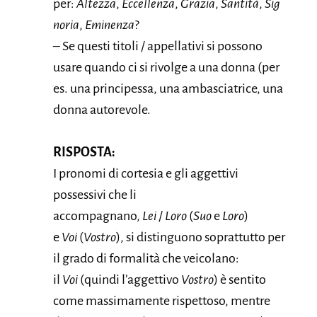
per:
Altezza
,
Eccellenza
,
Grazia
,
Santità
,
Sig
noria
,
Eminenza
?
– Se questi titoli / appellativi si possono
usare quando ci si rivolge a una donna (per
es. una principessa, una ambasciatrice, una
donna autorevole.
RISPOSTA:
I pronomi di cortesia e gli aggettivi
possessivi che li
accompagnano,
Lei
/
Loro
(
S
uo
e
Loro
)
e
Voi
(
Vostro
), si distinguono soprattutto per
il grado di formalità che veicolano:
il
Voi
(quindi l’aggettivo
Vostro
) è sentito
come massimamente rispettoso, mentre