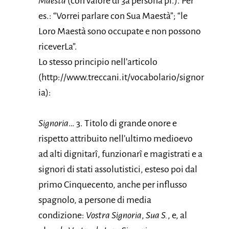
Maestà
(con valore di 3a persona pl.). Per
es.: “Vorrei parlare con Sua Maestà”; “le
Loro Maestà sono occupate e non possono
riceverLa”.
Lo stesso principio nell’articolo
(http://www.treccani.it/vocabolario/signor
ia):
Signoria
… 3. Titolo di grande onore e
rispetto attribuito nell’ultimo medioevo
ad alti dignitarî, funzionarî e magistrati e a
signori di stati assolutistici, esteso poi dal
primo Cinquecento, anche per influsso
spagnolo, a persone di media
condizione:
Vostra Signoria
,
Sua S.
, e, al