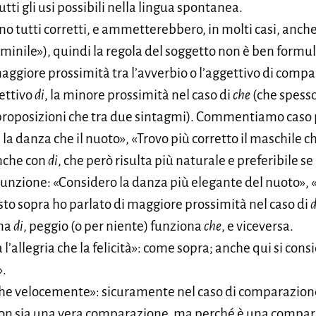
tti gli usi possibili nella lingua spontanea.
ono tutti corretti, e ammetterebbero, in molti casi, anch
mminile»), quindi la regola del soggetto non è ben formu
aggiore prossimità tra l’avverbio o l’aggettivo di compa
ettivo
di
, la minore prossimità nel caso di
che
(che spesso 
roposizioni che tra due sintagmi). Commentiamo caso 
la danza che il nuoto», «Trovo più corretto il maschile c
nche con
di
, che però risulta più naturale e preferibile s
unzione: «Considero la danza più elegante del nuoto», «
to sopra ho parlato di maggiore prossimità nel caso di
d
ona
di
, peggio (o per niente) funziona
che
, e viceversa.
l’allegria che la felicità»: come sopra; anche qui si consi
».
he velocemente»: sicuramente nel caso di comparazione
on sia una vera comparazione, ma perché è una comparazi