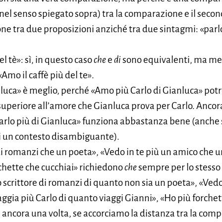
nel senso spiegato sopra) tra la comparazione e il sec
ne tra due proposizioni anziché tra due sintagmi: «par
.
el tè»: sì, in questo caso
che
e
di
sono equivalenti, ma me
«Amo il caffè più del te».
luca» è meglio, perché «Amo più Carlo di Gianluca» potr
 superiore all’amore che Gianluca prova per Carlo. Ancor
arlo più di Gianluca» funziona abbastanza bene (anche se
i un contesto disambiguante).
 di romanzi che un poeta», «Vedo in te più un amico che un
chette che cucchiai» richiedono
che
sempre per lo stesso
uno scrittore di romanzi di quanto non sia un poeta», «Ved
aggia più Carlo di quanto viaggi Gianni», «Ho più forche
 ancora una volta, se accorciamo la distanza tra la com