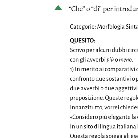
D
“Che” o “di” per introdu
Categorie: Morfologia Sinta
QUESITO:
Scrivo per alcuni dubbi circa
con gli avverbi
più
o
meno
.
1) In merito ai comparativi
confronto due sostantivi o
due avverbi o due aggettivi 
preposizione. Queste regol
Innanzitutto, vorrei chieder
«Considero più elegante la d
In un sito di lingua italian
Questa regola spiega gli es