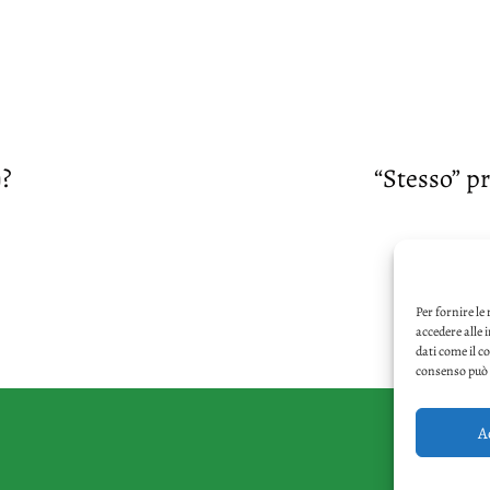
)?
“Stesso” p
Per fornire le
accedere alle 
dati come il c
consenso può i
A