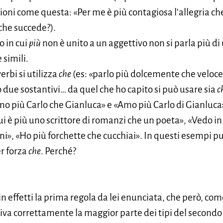
oni come questa: «Per me è più contagiosa l’allegria che l
che succede?).
o in cui
più
non è unito a un aggettivo non si parla più d
 simili.
rbi si utilizza
che
(es: «parlo più dolcemente che veloc
 due sostantivi… da quel che ho capito si può usare sia
c
 «amo più Carlo che Gianluca» e «Amo più Carlo di Gianluca
ui è più uno scrittore di romanzi che un poeta», «Vedo in
ni», «Ho più forchette che cucchiai». In questi esempi 
r forza
che
. Perché?
 effetti la prima regola da lei enunciata, che però, com
va correttamente la maggior parte dei tipi del secondo