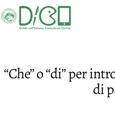
Salta
al
contenuto
DICO
-
Dubbi
sull'Italiano
Consulenza
“Che” o “di” per int
Online
di 