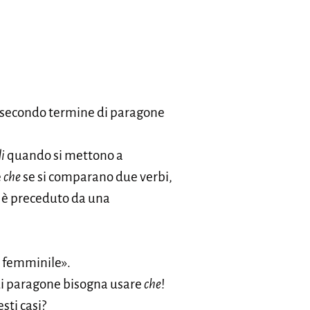
n secondo termine di paragone
i
quando si mettono a
e
che
se si comparano due verbi,
ne è preceduto da una
l femminile».
. di paragone bisogna usare
che
!
sti casi?