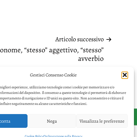
Articolo successivo
ronome, “stesso” aggettivo, “stesso”
avverbio
Gestisci Consenso Cookie
 migliori esperienze, utilizziamo tecnologie come i cookie per memorizzare e/o
informazioni del dispositivo. Il consenso a queste tecnologie ci permetterà di elaborare
omportamento di navigazione o ID unici su questo sito. Non acconsentire o ritirare il
nfluire negativamente su alcune caratteristiche e funzioni.
ccetta
Nega
Visualizza le preferenze
Facebook
Twitter
Privacy
Cookie Policy
Dichiarazione sulla Privacy