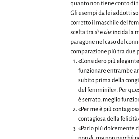
quanto non tiene conto di tu
Gli esempi da lei addotti s
corretto il maschile del fe
scelta tra
di
e
che
incida la m
paragone nel caso del conn
comparazione più tra due p
«Considero più elegante 
funzionare entrambe a
subito prima della congi
del femminile». Per ques
è serrato, meglio funzi
«Per me è più contagiosa 
contagiosa della felicità
«Parlo più dolcemente c
non
di
, ma non perché n