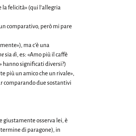
a felicità» (qui l’allegria
i un comparativo, però mi pare
emente»), ma c’è una
he
sia
di
, es: «Amo più il caffè
» hanno significati diversi?)
 te più un amico che un rivale»,
pur comparando due sostantivi
e giustamente osserva lei, è
 termine di paragone), in