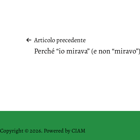
Navigazione
Articolo precedente
Perché “io mirava” (e non “miravo”
articoli
Copyright © 2026. Powered by
CIAM