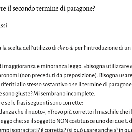
rre il secondo termine di paragone?
ssi
 la scelta dell’utilizzo di
che
o
di
per l’introduzione di u
 di maggioranza e minoranza leggo: «bisogna utilizzare
d
 pronomi (non preceduti da preposizione). Bisogna usar
riferiti allo stesso sostantivo o se il termine di parago
e sono giuste? Mi sembrano incomplete.
e se le frasi seguenti sono corrette:
anza che il nuoto», «Trovo più corretto il maschile che i
a leggo che: se il soggetto NON costituisce uno dei due t
empi sopracitati? è corretta? (si può usare anche
di
in que