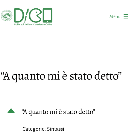
Salta
al
Menu
contenuto
DICO
-
Dubbi
sull'Italiano
Consulenza
“A quanto mi è stato detto”
Online
D
“A quanto mi è stato detto”
Categorie: Sintassi