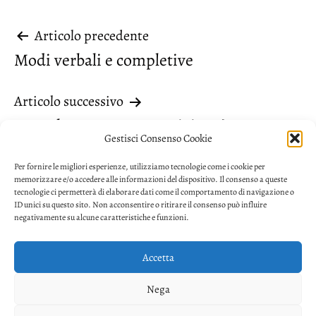
Navigazione
Articolo precedente
Modi verbali e completive
articoli
Articolo successivo
Complemento o proposizione?
Gestisci Consenso Cookie
Per fornire le migliori esperienze, utilizziamo tecnologie come i cookie per
memorizzare e/o accedere alle informazioni del dispositivo. Il consenso a queste
tecnologie ci permetterà di elaborare dati come il comportamento di navigazione o
ID unici su questo sito. Non acconsentire o ritirare il consenso può influire
negativamente su alcune caratteristiche e funzioni.
Accetta
Privacy
Nega
Facebook
Twitter
Youtube