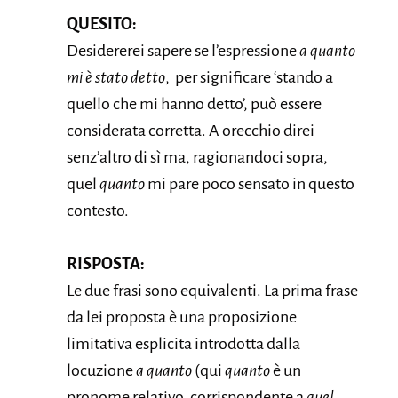
QUESITO:
Desidererei sapere se l’espressione
a quanto
mi è stato detto
, per significare ‘stando a
quello che mi hanno detto’, può essere
considerata corretta. A orecchio direi
senz’altro di sì ma, ragionandoci sopra,
quel
quanto
mi pare poco sensato in questo
contesto.
RISPOSTA:
Le due frasi sono equivalenti. La prima frase
da lei proposta è una proposizione
limitativa esplicita introdotta dalla
locuzione
a quanto
(qui
quanto
è un
pronome relativo, corrispondente a
quel