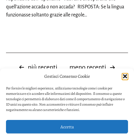
quell’azione accada o non accada? RISPOSTA: Se la lingua
funzionasse soltanto grazie alle regole…
Paginazione
più recenti
meno recenti
Gestisci Consenso Cookie
degli
Per fornire le migliori esperienze, utilizziamo tecnologie come i cookie per
articoli
memorizzare e/o accedere alle informazioni del dispositivo. Il consenso a queste
tecnologie ci permetterà di elaborare dati come il comportamento di navigazione o
ID unici su questo sito. Non acconsentire o ritirare il consenso può influire
negativamente su alcune caratteristiche e funzioni.
Accetta
Privacy