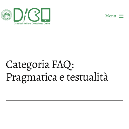
Salta
al
Menu
contenuto
DICO
-
Dubbi
sull'Italiano
Categoria FAQ:
Consulenza
Online
Pragmatica e testualità