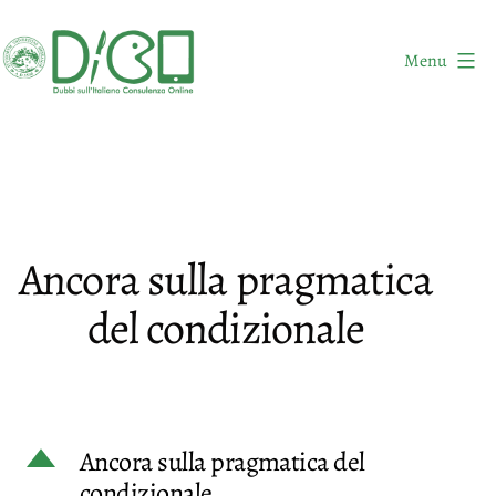
Salta
al
Menu
contenuto
DICO
-
Dubbi
sull'Italiano
Consulenza
Ancora sulla pragmatica
Online
del condizionale
D
Ancora sulla pragmatica del
condizionale