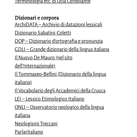
Terminologia etc. di Licia Corbolante
Dizionari e
corpora
ArchiDATA – Archivio di datazioni lessicali
Dizionario Sabatini-Coletti
DOP – Dizionario d’ortografia e pronunzia
GDLI – Grande dizionario della lingua italiana
Il Nuovo De Mauro (nel sito
dell’Internazionale)
Il Tommaseo-Bellini (Dizionario della lingua
italiana)
Il Vocabolario degli Accademici della Crusca
LEI – Lessico Etimologico Italiano
ONLI – Osservatorio neologico della lingua
italiana
Neologismi Treccani
Parlaritaliano