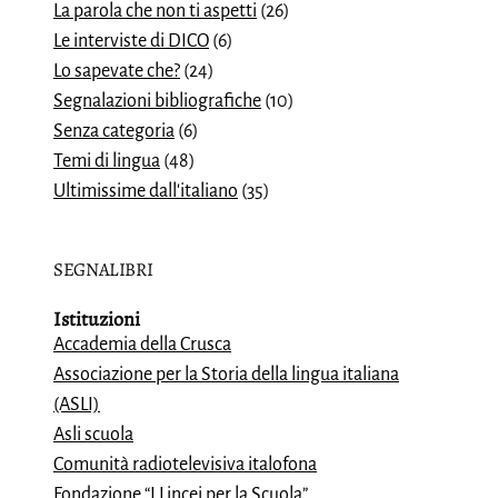
La parola che non ti aspetti
(26)
Le interviste di DICO
(6)
Lo sapevate che?
(24)
Segnalazioni bibliografiche
(10)
Senza categoria
(6)
Temi di lingua
(48)
Ultimissime dall'italiano
(35)
SEGNALIBRI
Istituzioni
Accademia della Crusca
Associazione per la Storia della lingua italiana
(ASLI)
Asli scuola
Comunità radiotelevisiva italofona
Fondazione “I Lincei per la Scuola”