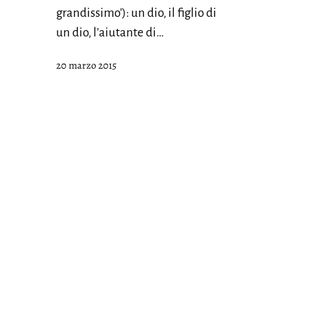
grandissimo’): un dio, il figlio di
un dio, l’aiutante di…
Pubblicato
20 marzo 2015