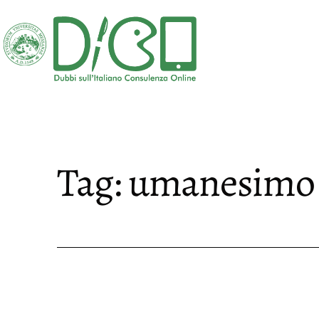
Salta
al
contenuto
DICO
-
Dubbi
sull'Italiano
Tag:
umanesimo
Consulenza
Online