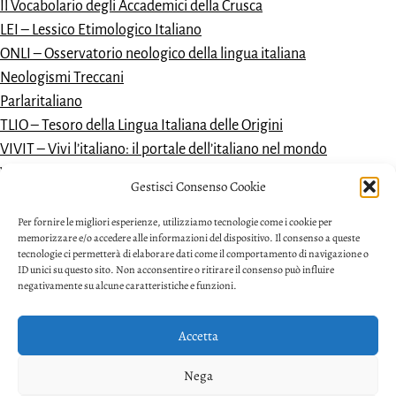
Il Vocabolario degli Accademici della Crusca
LEI – Lessico Etimologico Italiano
ONLI – Osservatorio neologico della lingua italiana
Neologismi Treccani
Parlaritaliano
TLIO – Tesoro della Lingua Italiana delle Origini
VIVIT – Vivi l’italiano: il portale dell’italiano nel mondo
Vocabolario dantesco
Gestisci Consenso Cookie
VoDIM – Vocabolario dell’italiano moderno
Per fornire le migliori esperienze, utilizziamo tecnologie come i cookie per
memorizzare e/o accedere alle informazioni del dispositivo. Il consenso a queste
tecnologie ci permetterà di elaborare dati come il comportamento di navigazione o
ID unici su questo sito. Non acconsentire o ritirare il consenso può influire
negativamente su alcune caratteristiche e funzioni.
Accetta
Privacy
Nega
Facebook
Twitter
Youtube