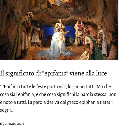
Il significato di “epifania” viene alla luce
“L’Epifania tutte le feste porta via”, lo sanno tutti. Ma che
cosa sia l’epifania, e che cosa significhi la parola stessa, non
è noto a tutti. La parola deriva dal greco epiphánia (ierá) ‘i
segni…
Pubblicato
6 gennaio 2016