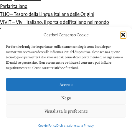
Parlaritaliano
TLIO – Tesoro della Lingua Italiana delle Origini
VIVIT – Vivi l’italiano: il portale dell’italiano nel mondo
Vocabolario dantesco
Gestisci Consenso Cookie
VoDIM – Vocabolario dell’italiano moderno
Per fornire le migliori esperienze, utilizziamo tecnologie come i cookie per
memorizzare e/o accedere alle informazioni del dispositivo. Il consenso a queste
tecnologie ci permetterà di elaborare dati come il comportamento di navigazione o
ID unici su questo sito. Non acconsentire o ritirare il consenso può influire
negativamente su alcune caratteristiche e funzioni.
Accetta
Privacy
Nega
Facebook
Twitter
Youtube
Visualizza le preferenze
Copyright © 2026. Powered by
CIAM
Cookie Policy
Dichiarazione sulla Privacy