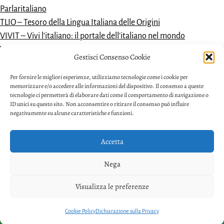
Parlaritaliano
TLIO – Tesoro della Lingua Italiana delle Origini
VIVIT – Vivi l’italiano: il portale dell’italiano nel mondo
Vocabolario dantesco
Gestisci Consenso Cookie
VoDIM – Vocabolario dell’italiano moderno
Per fornire le migliori esperienze, utilizziamo tecnologie come i cookie per
memorizzare e/o accedere alle informazioni del dispositivo. Il consenso a queste
tecnologie ci permetterà di elaborare dati come il comportamento di navigazione o
ID unici su questo sito. Non acconsentire o ritirare il consenso può influire
negativamente su alcune caratteristiche e funzioni.
Accetta
Privacy
Nega
Facebook
Twitter
Youtube
Visualizza le preferenze
Copyright © 2026. Powered by
CIAM
Cookie Policy
Dichiarazione sulla Privacy