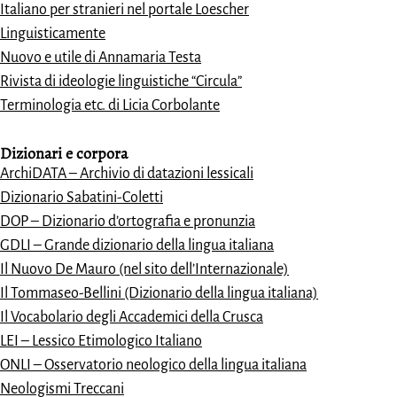
Italiano per stranieri nel portale Loescher
Linguisticamente
Nuovo e utile di Annamaria Testa
Rivista di ideologie linguistiche “Circula”
Terminologia etc. di Licia Corbolante
Dizionari e
corpora
ArchiDATA – Archivio di datazioni lessicali
Dizionario Sabatini-Coletti
DOP – Dizionario d’ortografia e pronunzia
GDLI – Grande dizionario della lingua italiana
Il Nuovo De Mauro (nel sito dell’Internazionale)
Il Tommaseo-Bellini (Dizionario della lingua italiana)
Il Vocabolario degli Accademici della Crusca
LEI – Lessico Etimologico Italiano
ONLI – Osservatorio neologico della lingua italiana
Neologismi Treccani