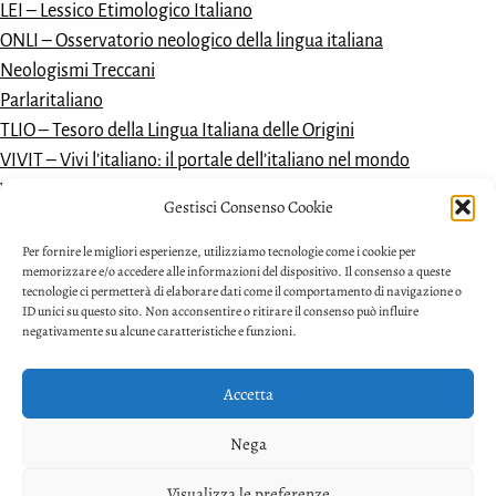
LEI – Lessico Etimologico Italiano
ONLI – Osservatorio neologico della lingua italiana
Neologismi Treccani
Parlaritaliano
TLIO – Tesoro della Lingua Italiana delle Origini
VIVIT – Vivi l’italiano: il portale dell’italiano nel mondo
Vocabolario dantesco
Gestisci Consenso Cookie
VoDIM – Vocabolario dell’italiano moderno
Per fornire le migliori esperienze, utilizziamo tecnologie come i cookie per
memorizzare e/o accedere alle informazioni del dispositivo. Il consenso a queste
tecnologie ci permetterà di elaborare dati come il comportamento di navigazione o
ID unici su questo sito. Non acconsentire o ritirare il consenso può influire
negativamente su alcune caratteristiche e funzioni.
Accetta
Privacy
Nega
Facebook
Twitter
Youtube
Visualizza le preferenze