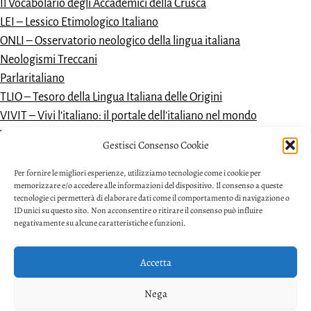
Il Vocabolario degli Accademici della Crusca
LEI – Lessico Etimologico Italiano
ONLI – Osservatorio neologico della lingua italiana
Neologismi Treccani
Parlaritaliano
TLIO – Tesoro della Lingua Italiana delle Origini
VIVIT – Vivi l’italiano: il portale dell’italiano nel mondo
Vocabolario dantesco
Gestisci Consenso Cookie
VoDIM – Vocabolario dell’italiano moderno
Per fornire le migliori esperienze, utilizziamo tecnologie come i cookie per
memorizzare e/o accedere alle informazioni del dispositivo. Il consenso a queste
tecnologie ci permetterà di elaborare dati come il comportamento di navigazione o
ID unici su questo sito. Non acconsentire o ritirare il consenso può influire
negativamente su alcune caratteristiche e funzioni.
Accetta
Privacy
Nega
Facebook
Twitter
Youtube