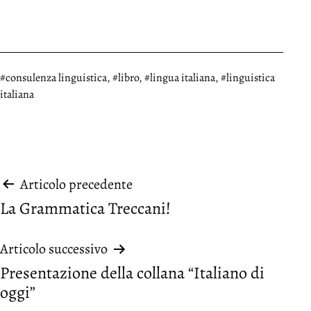
Taggato
consulenza linguistica
,
libro
,
lingua italiana
,
linguistica
italiana
Navigazione
Articolo precedente
La Grammatica Treccani!
articoli
Articolo successivo
Presentazione della collana “Italiano di
oggi”