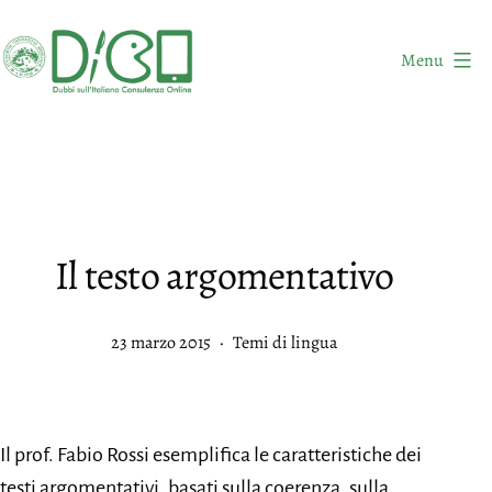
Salta
al
Menu
contenuto
DICO
-
Dubbi
sull'Italiano
Consulenza
Il testo argomentativo
Online
Pubblicato
Categorie:
23 marzo 2015
Temi di lingua
Il prof. Fabio Rossi esemplifica le caratteristiche dei
testi argomentativi, basati sulla coerenza, sulla