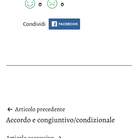
0
0
Condividi
FACEBOOK
Navigazione
Articolo precedente
Accordo e congiuntivo/condizionale
articoli
Articolo successivo