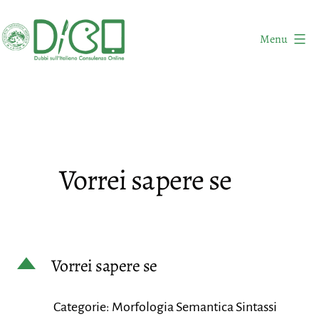
Salta
al
Menu
contenuto
DICO
-
Dubbi
sull'Italiano
Consulenza
Vorrei sapere se
Online
D
Vorrei sapere se
Categorie: Morfologia Semantica Sintassi