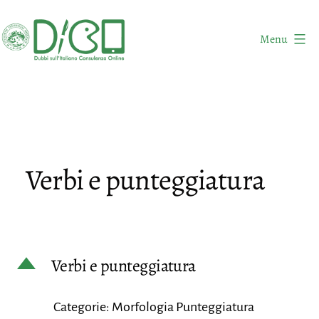
Salta
al
Menu
contenuto
DICO
-
Dubbi
sull'Italiano
Consulenza
Verbi e punteggiatura
Online
D
Verbi e punteggiatura
Categorie: Morfologia Punteggiatura