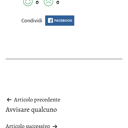
0
0
Condividi
FACEBOOK
Navigazione
Articolo precedente
Avvisare qualcuno
articoli
Articolo successivo