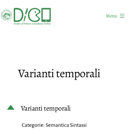
Salta
al
Menu
contenuto
DICO
-
Dubbi
sull'Italiano
Consulenza
Varianti temporali
Online
D
Varianti temporali
Categorie: Semantica Sintassi