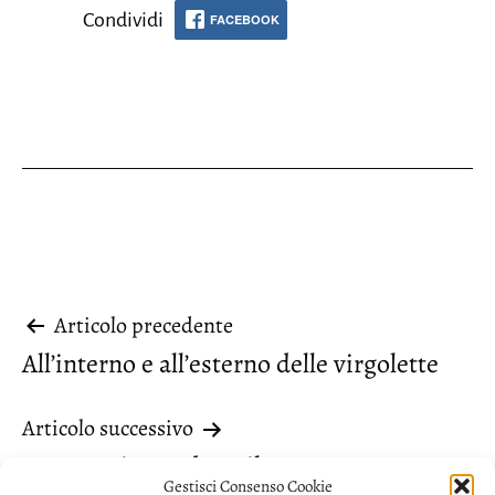
Condividi
FACEBOOK
Navigazione
Articolo precedente
All’interno e all’esterno delle virgolette
articoli
Articolo successivo
“Raro” prima e dopo il nome
Gestisci Consenso Cookie