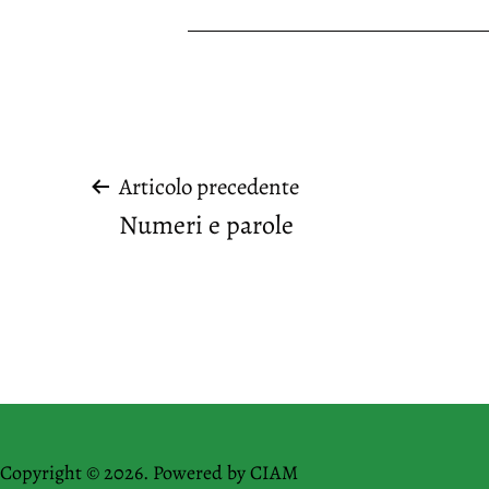
Navigazione
Articolo precedente
Numeri e parole
articoli
Copyright © 2026. Powered by
CIAM