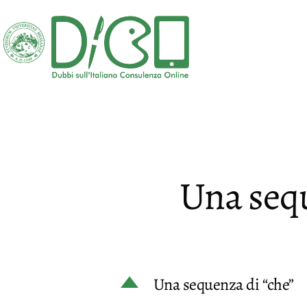
Salta
al
contenuto
DICO
-
Dubbi
sull'Italiano
Consulenza
Una sequ
Online
D
Una sequenza di “che”