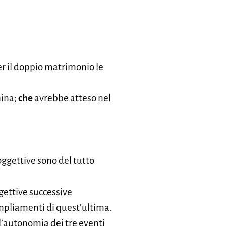
er il doppio matrimonio le
hina;
che
avrebbe atteso nel
oggettive sono del tutto
gettive successive
mpliamenti di quest’ultima.
e l’autonomia dei tre eventi