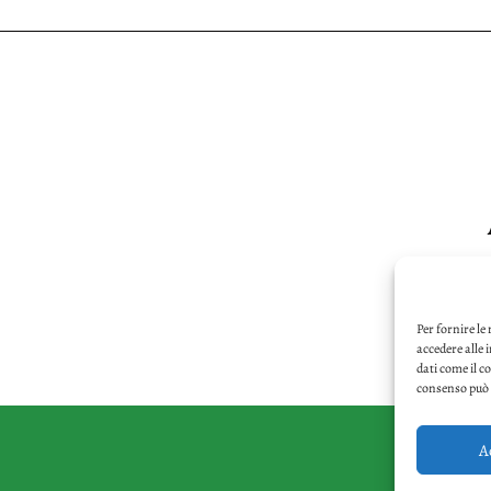
Per fornire le
accedere alle 
dati come il c
consenso può i
A