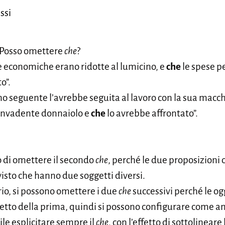
ssi
? Posso omettere
che
?
se economiche erano ridotte al lumicino, e
che
le spese p
o”.
ino seguente l’avrebbe seguita al lavoro con la sua macc
’invadente donnaiolo e
che
lo avrebbe affrontato”.
o di omettere il secondo
che
, perché le due proposizioni 
visto che hanno due soggetti diversi.
rio, si possono omettere i due
che
successivi perché le og
tto della prima, quindi si possono configurare come a
e esplicitare sempre il
che
, con l’effetto di sottolinear